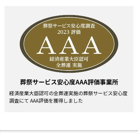
お知らせ
2023.04.04
朝日屋if共済会会員の皆さまへお知らせ
【全葬連if共済会byえらべる倶楽部サービス終了および全葬
連if共済会byベネフィット・ステーションサービス開始のご
案内】
このたび、サービス提供元の株式会社ベネフィット・ワン
による株式会社JTB ベネフィットの合併に伴い、「全葬連
ｉｆ共済会by えらべる俱楽部」は2023年3月31日をもって
「全葬連ｉｆ共済会by ベネフィット・ステーション」へサ
ービス移行することとなりました。
本サービスでは、旅行・レジャー・グルメなど、日本全国約
140 万件の割引優待特典をご利用できることとなります。
葬祭サービス安心度AAA
評価事業所
また、「全葬連ｉｆ共済会by ベネフィット・ステーショ
ン」をご利用するには、新規会員登録が必要です。
経済産業大臣認可の全葬連実施の葬祭サービス安心度
ｉｆ共済会ホームページ（https://if-kyosai.jp/）登録画面
調査にて
AAA評価を獲得しました
より、お手続きをお願いいたします。
※今までご利用いただきました if 共済会会員カード裏面の
「全葬連if 共済会by えらべる倶楽部」の会員証ならびに会
員番号はご利用になれません。
ご注意いただきますようお願い申し上げます。
詳しくは下記のリンクよりｉｆ共済会ホームページにてご