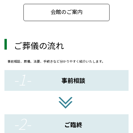
いただきたい一心で、このお柩をご提案させていただきま
す。
会館のご案内
(「カープ棺」のご案内：11MB)
採用情報
ご葬儀の流れ
2025.03.31
「私たちと一緒に働いてみませんか？」
誰もが迎える大切な「人生の最後の時間」であるお葬式を
事前相談、葬儀、法要、手続きなど分かりやすく紹介いたします。
一緒につくりあげ、よりそい支えていくお仕事です。
-1-
【葬儀全般の業務】
事前相談
お亡くなりになられてから通夜・葬儀・火葬という人生の
最後を締めくくる弔いの時間が「お葬式」。
その誰もが迎える大切な「人生の最後の時間」をしっかり
≫
締めくくり、お客様によって異なるご要望や状況に対応しな
がらお葬式を一緒につくりあげ、よりそい支えていくのが葬
祭業の仕事です。
-2-
葬儀に関する知識がなくても大丈夫です。 仕事をしながら
葬儀の知識も学べ、葬祭ディレクター技能審査協会による
ご臨終
「葬祭ディレクター」や業界団体である全葬連が設けた「全