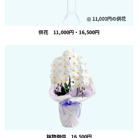
こうした事態が起こる危険性が最も高く、葬儀をはじめと
する死別後の儀式を通した 悲痛の軽減が最も必要とするの
は、 心の準備も全くできていない状態で死別に直面した
人々であると書かれています。
(論文はこちらからご覧いただけます「死別悲嘆、葬
供花 11,000円・16,500円
儀、貧困が、日本で遺族の健康、生産性、医療依存に及ぼ
す影響」：1.9MB)
お知らせ
2024.06.06
この度、当社は持続可能な開発目標（SDGs：Sustainable
Development Goals）に賛同し、株式会社中国銀行が実施
する「ちゅうぎんSDGsサポート」を通じ、『SDGs宣言』
を策定いたしました。事業を通じて地域との連携を深め、
お客さま一人ひとりに寄り添ったサービスを提供できるよ
う、地域密着型葬儀社として持続可能なより良い社会の実
現を目指します。
(こちらから当社SDGs宣言のPDFがご覧いただけま
す：737.5KB)
鉢物御供 16,500円