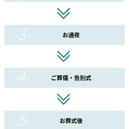
葬連葬儀事前相談員」などの資格取得を積極的に支援して
います。
≫
(採用ホームページ)
-3-
お通夜
お知らせ
2024.12.08
朝日屋if共済会会員の皆さまへお知らせ
≫
【カレンダー「こころのこよみ」送付サービス終了のお知
らせ】
平素より、朝日屋if共済会をご利用いただき、誠にありがと
-4-
うございます。
ご葬儀・告別式
毎年12月にカレンダー「こころのこよみ」をお届けしてお
りましたが、この度、持続可能な開発目標（SDGs）への取
り組みの一環として、環境保全の観点から全会員様への送
付サービスを終了することとなりました。
≫
なお、カレンダーをご希望の会員様は、数に限りがござい
ますが新浜会館にて配布しておりますのでお申し付けくだ
さい。
-5-
今後も皆さまにご満足いただける会員サービスをお届けで
お葬式後
きるよう、一層努めてまいりますので、なにとぞ、ご理解賜
りますようお願い申し上げます。