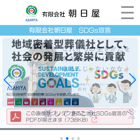
Togg
le
navig
ation
永遠の旅立ちを、真心こめて