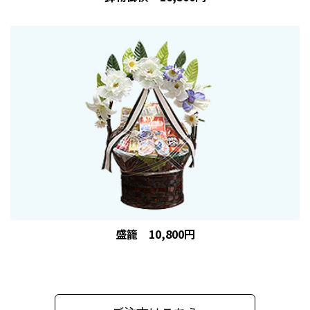
お知らせ
2023.05.15
5月14日（日）「母の日」より吉本興業チャンネルにて全葬
連フューネラルアンバサダーの田村淳さんと全葬連石井時
明会長の対談動画が公開されました。（別ウインドウで外
部サイトが開きます。）
(「田村淳が全葬連さんとお葬式の話」​)
お知らせ
2023.05.12
『タレント田村淳さん全葬連フューネラルアンバサダーに
就任！』
盛籠 10,800円
当社が加盟している経済産業大臣認可 全日本葬祭業協同
組合連合会（全葬連）はこのたびタレント田村淳さんに
「全葬連フューネラルアンバサダー」にご就任いただきま
した。故人について想いを馳せ、この先の生き方を考える
契機にもなりうる大事な機会である「最期のお別れ」の葬
儀。今の時代だからこそ、その大切さをこれからも全葬連