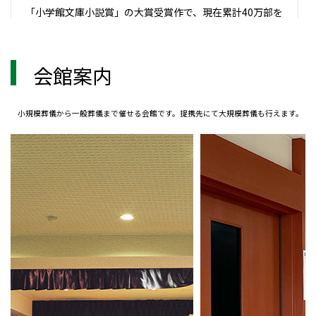
「小学館文庫小説賞」の大賞受賞作で、現在累計40万部を
突破している長月天音の
『ほどなく、お別れです』シリーズ（小学館文庫刊）が、
三木孝浩監督、岡田惠和脚本監修・
本田隆朗脚本のもと、日本最高峰のスタッフ・キャストに
会館案内
て実写映画化。
葬儀会社を舞台に、霊が見えてしまう不思議な能力を持つ
ヒロインと、そんな彼女の
小規模葬儀から一般葬儀まで催せる会館です。提携先にて大規模葬儀も行えます。
能力に目を付けた指南役の葬祭プランナーがタッグを組
み、「最高の葬儀」を目指す
ストーリーです。
『ほどなく、お別れです』2月6日（金）全国公開
https://hodonaku-movie.toho.co.jp/
(映画『ほどなく、お別れです』とタイアップのお知ら
せ 【全葬連】)
お知らせ
2025.08.30