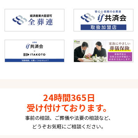
確認ください。
(全葬連if共済会byえらべる倶楽部サービス終了および
全葬連if共済会byベネフィット・ステーションサービス開
始のご案内)
お知らせ
2021.05.28
有限会社朝日屋・朝日屋新浜会館イメージCMをYouTubeで
公開しました。（別ウインドウで外部サイトが開きま
す。）
(有限会社朝日屋・朝日屋新浜会館イメージCM（30
秒）)
24時間365日
受け付けております。
お知らせ
事前の相談、ご葬儀や法要の相談など、
2021.05.24
どうぞお気軽にご相談ください。
朝日屋新浜会館では、ご来館のお客様、近隣のみなさまの
安全のため「AED(自動体外式除細動器)」を設置しておりま