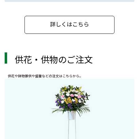
お知らせ
詳しくはこちら
2024.06.09
「丁寧なお葬式をすることで健康上に良い影響」
ー京都大学カール・ベッカー教授「死別悲嘆、葬儀、貧困
が、日本で遺族の健康、生産 性、医療依存に及ぼす影響」
論文発表ー
供花・供物のご注文
京都大学 学際融合教育研究推進センター 政策のための科学
ユ ニット カール・ベッカー 特任教授、 東北大学大学院文学
研究科 谷山洋三 准教授らの研究グループで「日本における
供花や鉢物御供や盛籠などの注文はこちらから。
死別 悲嘆の経過に関する調査」を行い2020年に論文を発表
しました。
全日本葬祭業協同組合連合会(全葬連)は本件に関わる調査に
ついて協力しました。
本論文によると、葬儀や供養の儀式の個別化・縮小・簡略
化は、単に個人的・社会心 理的な嗜好の問題ではなく、 遺
族の公的医療費や社会福祉依存への影響を伴うものである
と示されています。また遺族の悲嘆は、摂食障害や睡眠障
害などのライフスタイルの障害となって出現 し、心理的な
対応のみならず、 医療による対応が必要となることも少な
くないとのことです。