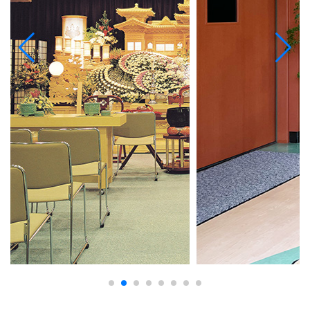
「カープ骨壺」のご案内
「カープ骨壺」は、４００年以上の歴史を持つ長崎県の波
佐見焼から生まれました。 匠の技を今に受け継ぐ“現代の名
工”が作り上げました。 カープファンだった故人様を、いつ
でも思い出していただけるよう、 ぜひともご提案させてい
ただきたい逸品です。
(「カープ骨壺」のご案内：7.5MB)
お知らせ
2025.08.30
「カープコラボ柩」のご案内
ファンにとってカープは人生と共にある存在です。勝敗に一
喜一憂し、優勝をともに祝い、たゆまぬ努力で果敢に立ち
向かう選手たちを心から応援し続ける。こうした「生きが
い」や「生きる糧」に包まれ人生の最期を迎えることは、
故人だけでなくご遺族にとっても必ず「よいおくり」となる
はずです。「カープが大好きだった〇〇さんらしいね」「そ
ういえば○○さんとカープを見に行った時こんなこと
が…」お柩をきっかけに皆が思い出を語ることが出来れ
ば、ご遺族や参列者の悲しみを和らげる一助になれるに違
いない。培った技術に丹精を込めて「よいおくり」をして