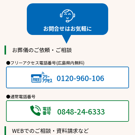
す。
(関連サイトへ)
お問合せは
お気軽に
お知らせ
2021.04.30
朝日屋のホームページがリニューアルされました。
お葬儀のご依頼・ご相談
事前相談、葬儀全般、相続相談などの内容やチェックリス
ト、服装についてなどの情報をわかりやすく掲載していま
●フリーアクセス電話番号(広島県内無料)
す。
皆様の心に寄り添うことを第一にスタッフ一同、今後も仕
事取り組んでいきますので、朝日屋をよろしくお願いいたし
0120-960-106
ます。
●通常電話番号
電話
0848-24-6333
番号
WEBでのご相談・資料請求など