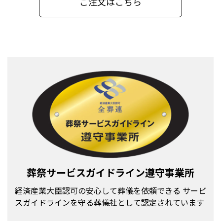
ご注文はこちら
は田村淳さんと全国56組合1233社の加盟店と一緒に考え発
信してまいります。
（別ウインドウで外部サイトが開きます。）
(「全葬連 フューネラルアンバサダー」プレスリリー
ス)
お知らせ
2023.04.10
弊社はこのたび経済産業大臣認可全日本葬祭業協同組合連
合会による「 全葬連葬祭サービス安心度調査 2023」の総合
評価で最高ランクの ＡＡＡ（トリプルＡ）を取得いたしま
した。
前回に続いて連続での評価をいただいている現状に奢る事
なく、謙虚にそしてこれからも今まで以上に皆様へのお役
に立つことを使命として全社一致団結して励んでまいりま
葬祭サービスガイドライン
遵守事業所
す。
(安心度調査2023_AAA：928.9KB)
経済産業大臣認可の安心して葬儀を依頼できる
サービ
スガイドラインを守る葬儀社として認定されています